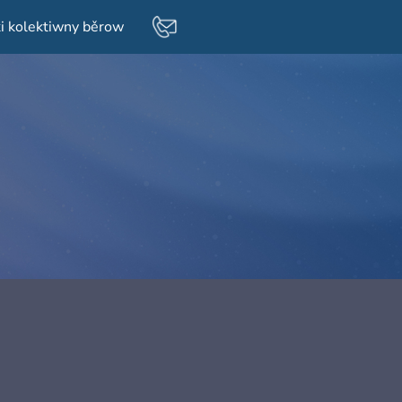
i kolektiwny běrow