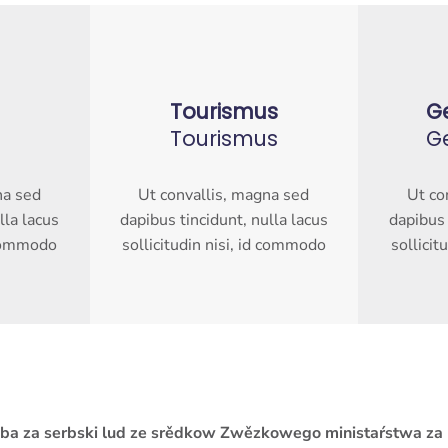
Tourismus
G
Tourismus
G
na sed
Ut convallis, magna sed
Ut co
lla lacus
dapibus tincidunt, nulla lacus
dapibus 
d commodo
sollicitudin nisi, id commodo
sollicit
žba za serbski lud ze srědkow Zwězkowego ministaŕstwa za