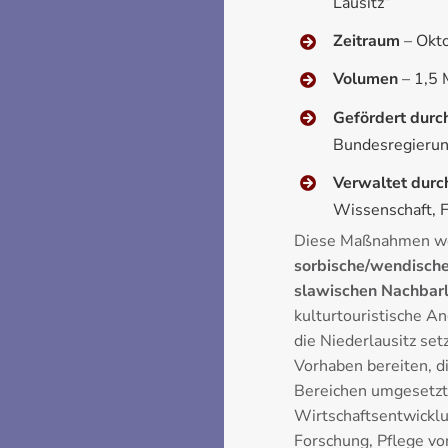
Lausitz“
Zeitraum
– Okt
Volumen
– 1,5 
Gefördert durc
Bundesregierun
Verwaltet durc
Wissenschaft, 
Diese Maßnahmen wer
sorbische/wendisch
slawischen Nachbar
kulturtouristische A
die Niederlausitz set
Vorhaben bereiten, d
Bereichen umgesetzt
Wirtschaftsentwicklu
Forschung, Pflege v