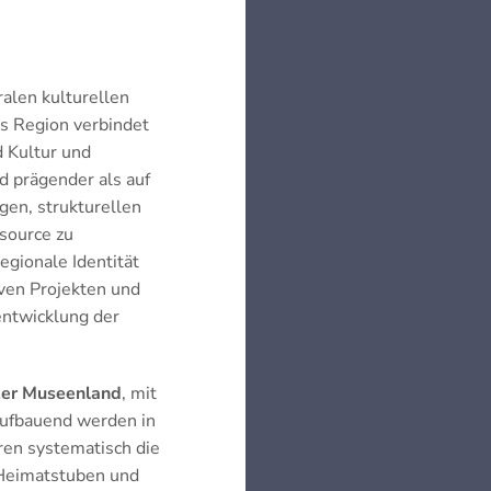
ralen kulturellen
ls Region verbindet
d Kultur und
d prägender als auf
igen, strukturellen
ssource zu
egionale Identität
iven Projekten und
rentwicklung der
zer Museenland
, mit
aufbauend werden in
en systematisch die
 Heimatstuben und