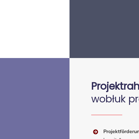
Projektr
wobłuk pr
Projektförderu