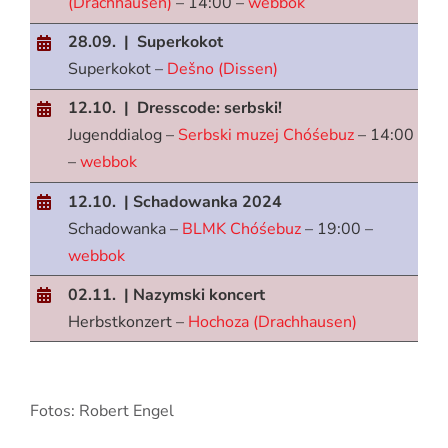
(Drachhausen)
– 14:00 –
webbok
28.09. | Superkokot
Superkokot –
Dešno (Dissen)
12.10. | Dresscode: serbski!
Jugenddialog –
Serbski muzej Chóśebuz
– 14:00
–
webbok
12.10. | Schadowanka 2024
Schadowanka –
BLMK Chóśebuz
– 19:00 –
webbok
02.11. | Nazymski koncert
Herbstkonzert –
Hochoza (Drachhausen)
Fotos: Robert Engel