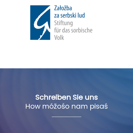
Schreiben Sie uns
How móžośo nam pisaś