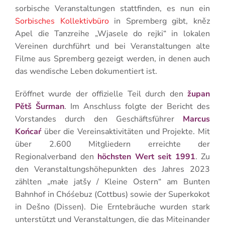
sorbische Veranstaltungen stattfinden, es nun ein
Sorbisches Kollektivbüro
in Spremberg gibt, kněz
Apel die Tanzreihe „Wjasele do rejki“ in lokalen
Vereinen durchführt und bei Veranstaltungen alte
Filme aus Spremberg gezeigt werden, in denen auch
das wendische Leben dokumentiert ist.
Eröffnet wurde der offizielle Teil durch den
župan
Pětš Šurman
. Im Anschluss folgte der Bericht des
Vorstandes durch den Geschäftsführer
Marcus
Końcaŕ
über die Vereinsaktivitäten und Projekte. Mit
über 2.600 Mitgliedern erreichte der
Regionalverband den
höchsten Wert seit 1991
. Zu
den Veranstaltungshöhepunkten des Jahres 2023
zählten „małe jatšy / Kleine Ostern“ am Bunten
Bahnhof in Chóśebuz (Cottbus) sowie der Superkokot
in Dešno (Dissen). Die Erntebräuche wurden stark
unterstützt und Veranstaltungen, die das Miteinander