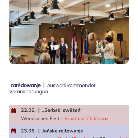
zarědowanje |
Auswahl kommender
Veranstaltungen
22.06. | „Serbski swěźeń“
Wendisches Fest –
Stadtfest Chóśebuz
23.06. | Jańske rejtowanje