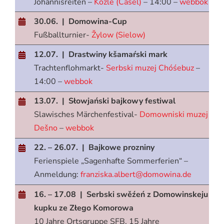
Johannisreiten –
Kozle (Casel)
– 14:00 –
webbok
30.06. | Domowina-Cup
Fußballturnier-
Žylow (Sielow)
12.07. | Drastwiny kšamaŕski mark
Trachtenflohmarkt-
Serbski muzej Chóśebuz
–
14:00 –
webbok
13.07. | Słowjański bajkowy festiwal
Slawisches Märchenfestival-
Domowniski muzej
Dešno
–
webbok
22. – 26.07. | Bajkowe prozniny
Ferienspiele „Sagenhafte Sommerferien“ –
Anmeldung:
franziska.albert@domowina.de
16. – 17.08 | Serbski swěźeń z Domowinskeju
kupku ze Złego Komorowa
10 Jahre Ortsgruppe SFB, 15 Jahre