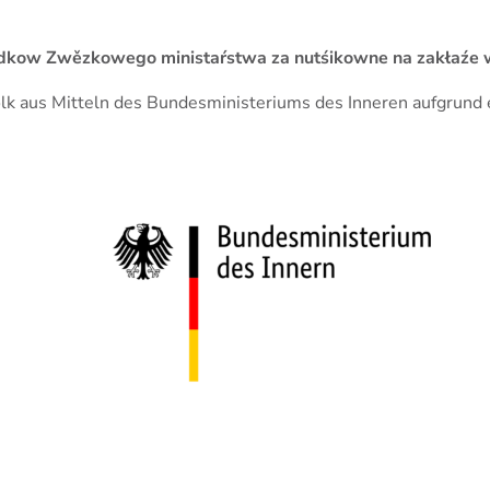
 srědkow Zwězkowego ministaŕstwa za nutśikowne na zakła
Volk aus Mitteln des Bundesministeriums des Inneren aufgrun