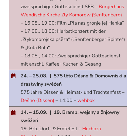
zweisprachiger Gottesdienst SFB –
Bürgerhaus
Wendische Kirche Zły Komorow (Senftenberg)
– 16.08., 19:00: Film „Pla nas gronje jej Hanka“
– 17.08., 18:00: Herbstkonzert mit der
„Złykomorojska pśěza“ („Senftenberger Spinte“)
& „Kula Bula“
– 18.08., 14:00: Zweisprachiger Gottesdienst
mit anschl. Kaffee+Kuchen & Gesang
24. – 25.08. | 575 lěto Děsno & Domowniski a
drastwiny swěźeń
575 Jahre Dissen & Heimat- und Trachtenfest –
Dešno (Dissen)
– 14:00 –
webbok
14. – 15.09. | 19. Bramb. wejsny a žnjowny
swěźeń
19. Brb. Dorf- & Erntefest –
Hochoza