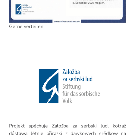
Gerne verteilen.
Projekt spěchuje Załožba za serbski lud, kotraž
dóstawa lětnje přiražki z dawkowych srědkow na