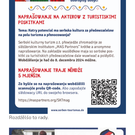
Rozdźělśo to rady.