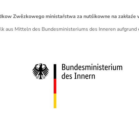
 srědkow Zwězkowego ministaŕstwa za nutśikowne na zakła
Volk aus Mitteln des Bundesministeriums des Inneren aufgrun