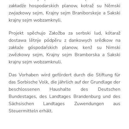
zakładźe hospodarskich planow, kotraž su Němski
zwjazkowy sejm, Krajny sejm Braniborskeje a Sakski
krajny sejm wobzamknyli.
Projekt spěchujo Załožba za serbski lud, kótaraž
dostawa lětnje pódpěru z dankowych srědkow na
zakłaźe góspodaŕskich planow, kenž su Nimski
zwězkowy sejm, Krajny sejm Bramborska a Sakski
krajny sejm wobzamknuli.
Das Vorhaben wird gefördert durch die Stiftung für
das Sorbische Volk, die jährlich auf der Grundlage der
beschlossenen Haushalte des Deutschen
Bundestages, des Landtages Brandenburg und des
Sächsischen Landtages Zuwendungen aus
Steuermitteln erhält.