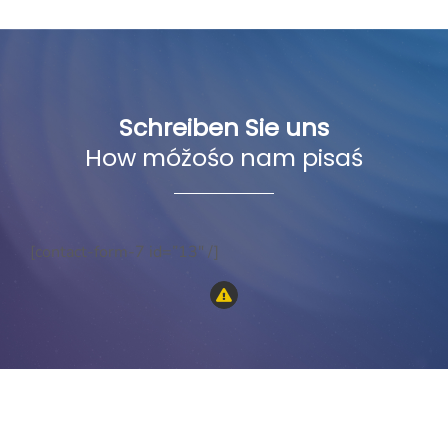
Schreiben Sie uns
How móžośo nam pisaś
[contact-form-7 id=”13″ /]