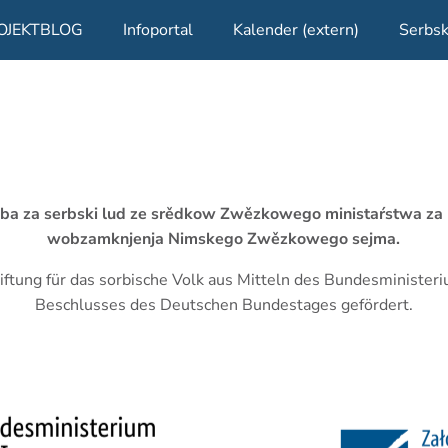
OJEKTBLOG
Infoportal
Kalender (extern)
Serbsk
žba za serbski lud ze srědkow Zwězkowego ministaŕstwa za
wobzamknjenja Nimskego Zwězkowego sejma.
iftung für das sorbische Volk aus Mitteln des Bundesminister
Beschlusses des Deutschen Bundestages gefördert.