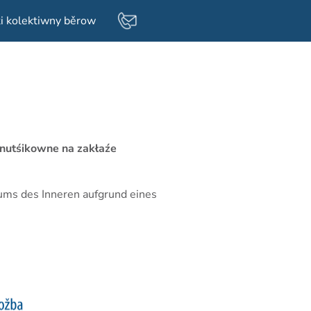
i kolektiwny běrow
 nutśikowne na zakłaźe
iums des Inneren aufgrund eines