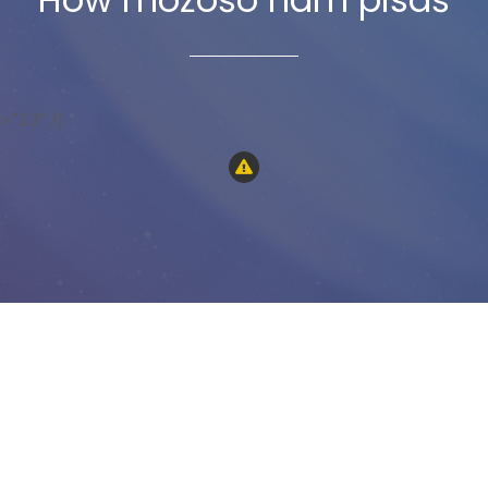
=”13″ /]