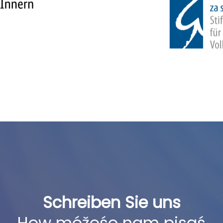
Schreiben Sie uns
How móžośo nam pisaś