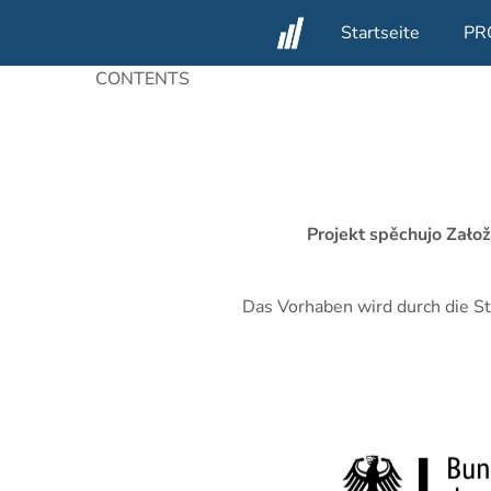
Skip
Startseite
PR
to
content
CONTENTS
Projekt spěchujo Zało
Das Vorhaben wird durch die St