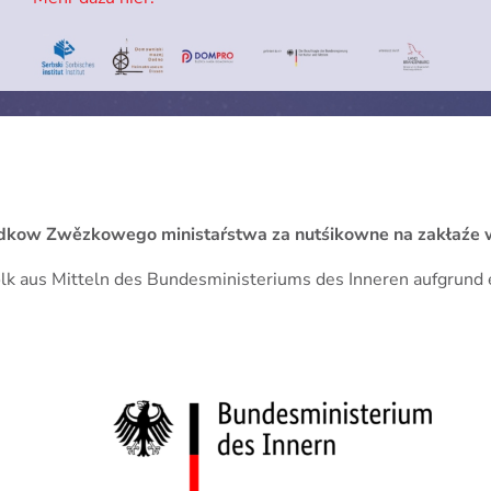
 srědkow Zwězkowego ministaŕstwa za nutśikowne na zakła
Volk aus Mitteln des Bundesministeriums des Inneren aufgrun