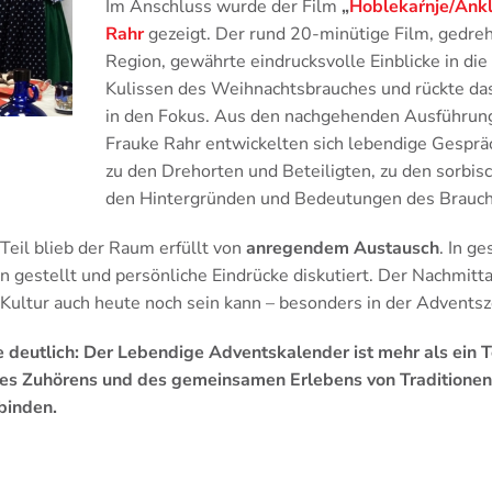
Im Anschluss wurde der Film
„
Hoblekaŕnje/Ank
Rahr
gezeigt. Der rund 20-minütige Film, gedreht
Region, gewährte eindrucksvolle Einblicke in di
Kulissen des Weihnachtsbrauches und rückte da
in den Fokus. Aus den nachgehenden Ausführun
Frauke Rahr entwickelten sich lebendige Gesprä
zu den Drehorten und Beteiligten, zu den sorbi
den Hintergründen und Bedeutungen des Brauch
Teil blieb der Raum erfüllt von
anregendem Austausch
. In g
n gestellt und persönliche Eindrücke diskutiert. Der Nachmitta
Kultur auch heute noch sein kann – besonders in der Adventsze
 deutlich: Der Lebendige Adventskalender ist mehr als ein Te
des Zuhörens und des gemeinsamen Erlebens von Traditionen
binden.