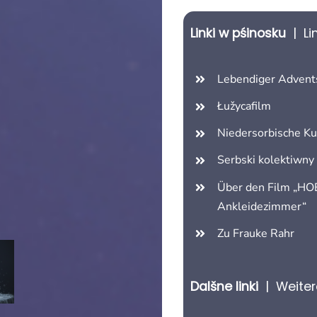
Linki w pśinosku
| Li
Lebendiger Advent
Łužycafilm
Niedersorbische K
Serbski kolektiwny
Über den Film „H
Ankleidezimmer“
Zu Frauke Rahr
Dalšne linki
| Weitere