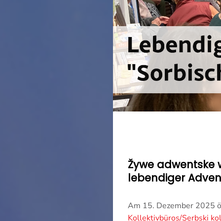
Žywe adwentske w
lebendiger Adven
Am 15. Dezember 2025 öf
Kollektivbüros/Serbski k