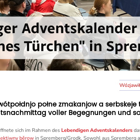
ótpołdnjo połne zmakanjow a serbskeje tra
tsnachmittag voller Begegnungen und sor
fnete sich im Rahmen des
Lebendigen Adventskalenders
da
olektiwny běrow
in Spremberg/Grodk. Sowohl aus Spremberg al