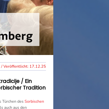
17.12.25
dicije / Ein
bischer Tradition
s Türchen des
Sorbischen
s auch aus den