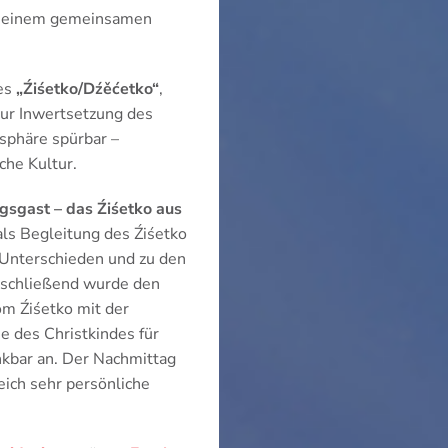
zu einem gemeinsamen
des
„Źiśetko/Dźěćetko“
,
ur Inwertsetzung des
sphäre spürbar –
che Kultur.
sgast – das Źiśetko aus
als Begleitung des Źiśetko
 Unterschieden und zu den
nschließend wurde den
m Źiśetko mit der
 des Christkindes für
nkbar an. Der Nachmittag
eich sehr persönliche