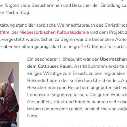
n folgten viele Besucherinnen und Besucher der Einladung 
hen Nachmittag.
staltung stand der sorbische Weihnachtsbrauch des Christkin
afilm
, der
Niedersorbischen Kulturakademie
und dem Projekt z
s vorgestellt wurde. Schon zu Beginn war die besondere Atmo
– aber vor allem geprägt durch eine große Offenheit für sorbis
Ein besonderer Höhepunkt war der
Überraschung
dem Cottbuser Raum
. Astrid Schramm erklärte 
einiges Wichtige zum Brauch, zu den regionalen
Besonderheiten des sorbischen Christkindes. A
Besucherinnen und Besuchern angeboten sich vo
Lebensrute segnen zu lassen. Die guten Wünsche
Gesundheit, Glück und Frieden nahmen viele da
bekam dadurch eine ruhige, besinnliche und zugl
Note.