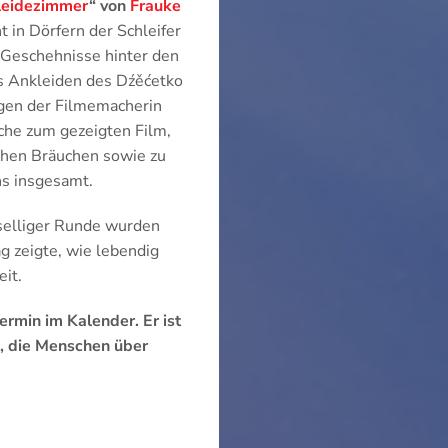
leidezimmer
“
von
Frauke
 in Dörfern der Schleifer
e Geschehnisse hinter den
s Ankleiden des Dźěćetko
gen der Filmemacherin
che zum gezeigten Film,
schen Bräuchen sowie zu
s insgesamt.
eselliger Runde wurden
g zeigte, wie lebendig
it.
rmin im Kalender. Er ist
, die Menschen über