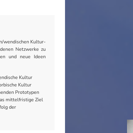
en/wendischen Kultur-
handenen Netzwerke zu
hen und neue Ideen
endische Kultur
orbische Kultur
ehenden Prototypen
 mittelfristige Ziel
folg der