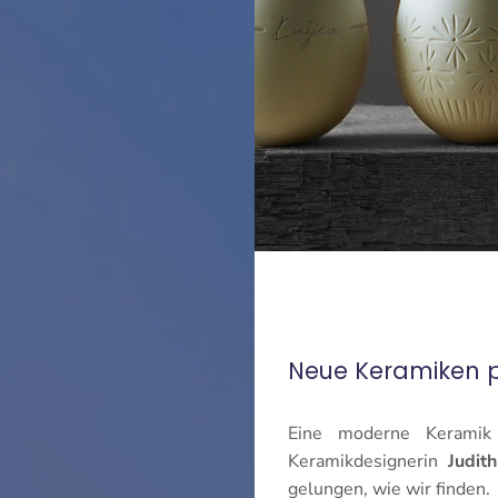
Neue Keramiken p
Eine moderne Keramik 
Keramikdesignerin
Judit
gelungen, wie wir finden.