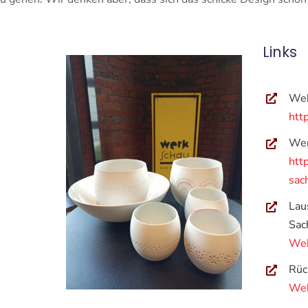
Links
Web
htt
Wer
htt
sac
Lau
Sac
Web
Rüc
Web