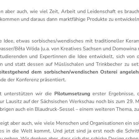
n aber auch, wie viel Zeit, Arbeit und Leidenschaft es brauch
 kommen und daraus dann marktfähige Produkte zu entwickeln,
e Idee, etwas sorbisches/wendisches mit traditioneller Keram
sser/Běła Wóda (u.a. von Kreatives Sachsen und Domowina mit
udierenden und Expertinnen die Idee entwickelt, sich von d
en und statt dessen auf Müslischalen und Trinkbecher zu se
itestgehend dem sorbischen/wendischen Osterei angelehn
de der Konferenz präsentiert.
tt unterstützen wir die
Pilotumsetzung
erster Ergebnisse, 
zur Lausitz auf der Sächsischen Werkschau noch bis zum 29. M
Übrigen auch ein Blaudruck-Sessel – einem weiteren Thema, zu
zeigt aber auch, wie viele Menschen und Organisationen ein so
s in die Welt kommt. Und jetzt sind ja erst noch die Schri
u gehen. Wir denken aber, dass sich das schicke Design schon