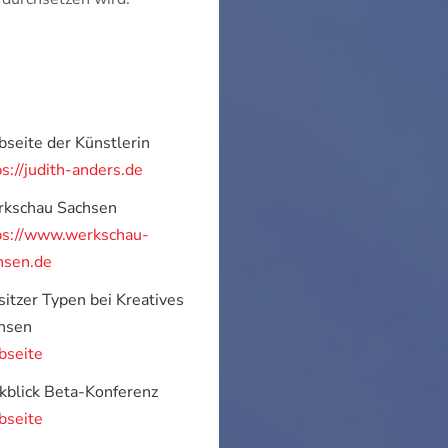
seite der Künstlerin
ps://judith-anders.de
kschau Sachsen
ps://www.werkschau-
hsen.de
sitzer Typen bei Kreatives
hsen
seite
kblick Beta-Konferenz
seite