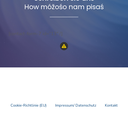
How móžośo nam pisaś
[contact-form-7 id=”13″ /]
Cookie-Richtlinie (EU)
Impressum/ Datenschutz
Kontakt