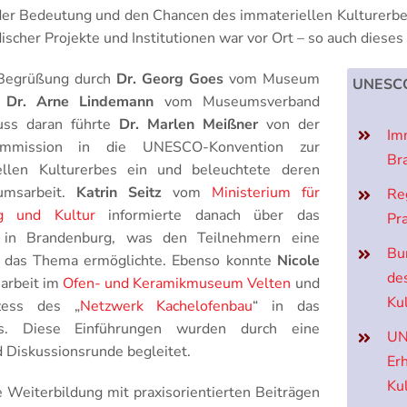
er Bedeutung und den Chancen des immateriellen Kulturerbe
ischer Projekte und Institutionen war vor Ort – so auch dieses
 Begrüßung durch
Dr. Georg Goes
vom Museum
UNESCO
d
Dr. Arne Lindemann
vom Museumsverband
uss daran führte
Dr. Marlen Meißner
von der
Im
mmission in die UNESCO-Konvention zur
Br
ellen Kulturerbes ein und beleuchtete deren
umsarbeit.
Katrin Seitz
vom
Ministerium für
Re
ng und Kultur
informierte danach über das
Pr
e in Brandenburg, was den Teilnehmern eine
Bu
uf das Thema ermöglichte. Ebenso konnte
Nicole
de
sarbeit im
Ofen- und Keramikmuseum Velten
und
Ku
zess des „
Netzwerk Kachelofenbau
“ in das
is. Diese Einführungen wurden durch eine
UN
 Diskussionsrunde begleitet.
Er
Ku
Weiterbildung mit praxisorientierten Beiträgen