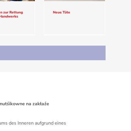
n zur Rettung
Neue Tüte
 Handwerks
 nutśikowne na zakłaźe
iums des Inneren aufgrund eines