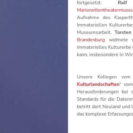
fortgesetzt.
Ralf
Marionettentheatermuse
Aufnahme des Kasperth
Immateriellen Kulturerbe
Museumsarbeit.
Torsten
Brandenburg
widmete si
immaterielles Kulturerbe
kann, insbesondere in W
Unsere Kollegen vom P
Kulturlandschaften
“ vo
Herausforderungen bei d
Standards für die Daten
betritt dort Neuland und l
das komplexe Erfassungs