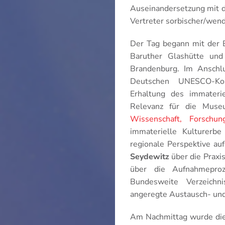
Auseinandersetzung mit d
Vertreter sorbischer/wend
Der Tag begann mit der
Baruther Glashütte un
Brandenburg. Im Anschl
Deutschen UNESCO-Ko
Erhaltung des immateri
Relevanz für die Muse
Wissenschaft, Forschu
immaterielle Kulturerb
regionale Perspektive a
Seydewitz
über die Praxi
über die Aufnahmepro
Bundesweite Verzeichn
angeregte Austausch- und
Am Nachmittag wurde die 