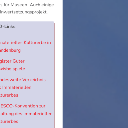
s für Museen. Auch einige
 Inwertsetzungsprojekt.
-Links
materielles Kulturerbe in
andenburg
gister Guter
axisbeispiele
ndesweite Verzeichnis
s Immateriellen
lturerbes
ESCO-Konvention zur
haltung des Immateriellen
lturerbes