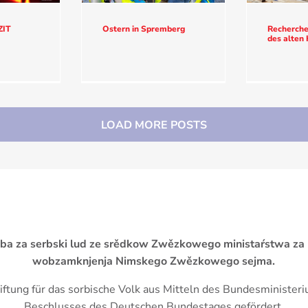
ZIT
Ostern in Spremberg
Recherche
des alten
LOAD MORE POSTS
žba za serbski lud ze srědkow Zwězkowego ministaŕstwa za
wobzamknjenja Nimskego Zwězkowego sejma.
iftung für das sorbische Volk aus Mitteln des Bundesminister
Beschlusses des Deutschen Bundestages gefördert.