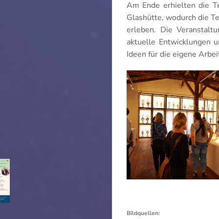
Am Ende erhielten die 
Glashütte, wodurch die T
erleben. Die Veranstalt
aktuelle Entwicklungen 
Ideen für die eigene Arbe
Bildquellen: