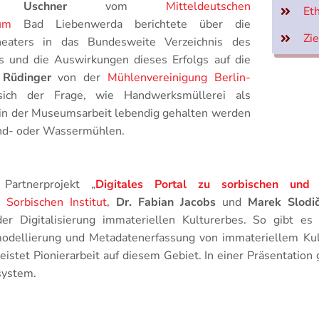
 Uschner
vom
Mitteldeutschen
Eth
um
Bad Liebenwerda berichtete über die
Zi
eaters in das Bundesweite Verzeichnis des
s und die Auswirkungen dieses Erfolgs auf die
 Rüdinger
von der
Mühlenvereinigung Berlin-
ch der Frage, wie Handwerksmüllerei als
 in der Museumsarbeit lebendig gehalten werden
ind- oder Wassermühlen.
artnerprojekt „
Digitales Portal zu sorbischen und
m
Sorbischen Institut
,
Dr. Fabian Jacobs
und
Marek Slodi
er Digitalisierung immateriellen Kulturerbes. So gibt es 
modellierung und Metadatenerfassung von immateriellem Kul
eistet Pionierarbeit auf diesem Gebiet. In einer Präsentation 
system.