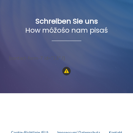
Schreiben Sie uns
How móžośo nam pisaś
[contact-form-7 id=”13″ /]
Cookie-Richtlinie (EU)
Impressum/ Datenschutz
Kontakt