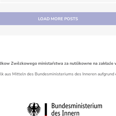
LOAD MORE POSTS
 srědkow Zwězkowego ministaŕstwa za nutśikowne na zakła
Volk aus Mitteln des Bundesministeriums des Inneren aufgrun