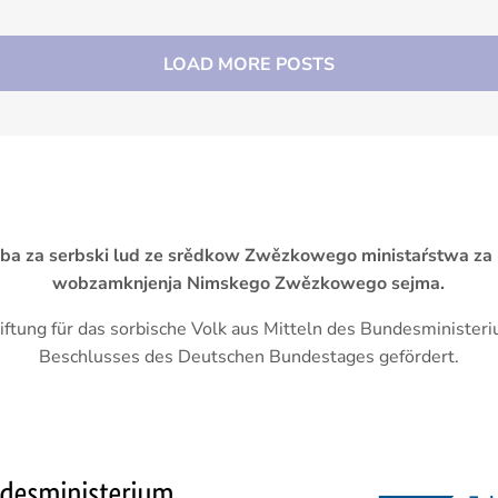
LOAD MORE POSTS
žba za serbski lud ze srědkow Zwězkowego ministaŕstwa za
wobzamknjenja Nimskego Zwězkowego sejma.
iftung für das sorbische Volk aus Mitteln des Bundesminister
Beschlusses des Deutschen Bundestages gefördert.