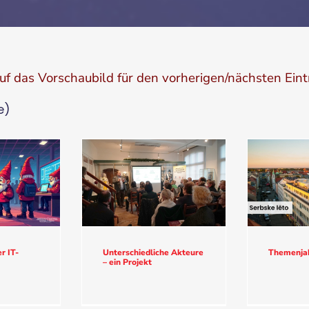
auf das Vorschaubild für den vorherigen/nächsten Eint
e)
r IT-
Unterschiedliche Akteure
Themenjah
– ein Projekt