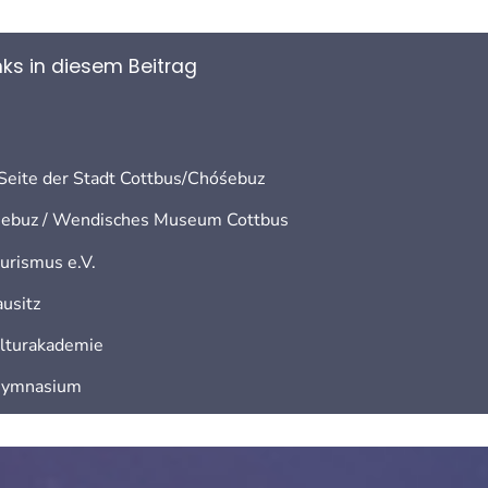
nks in diesem Beitrag
r Seite der Stadt Cottbus/Chóśebuz
śebuz / Wendisches Museum Cottbus
urismus e.V.
usitz
ulturakademie
 Gymnasium