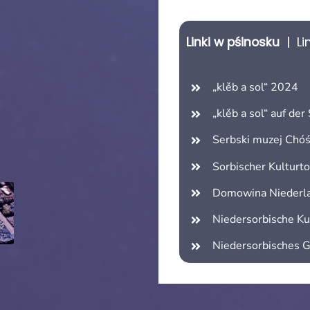
Linki w pśinosku
| Li
„klěb a sol“ 2024
„klěb a sol“ auf de
Serbski muzej Chó
Sorbischer Kulturto
Domowina Niederla
Niedersorbische K
Niedersorbisches