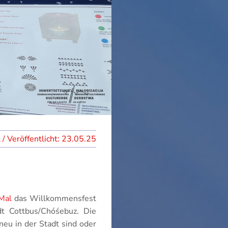
23.05.25
Mal
das Willkommensfest
dt Cottbus/Chóśebuz. Die
neu in der Stadt sind oder