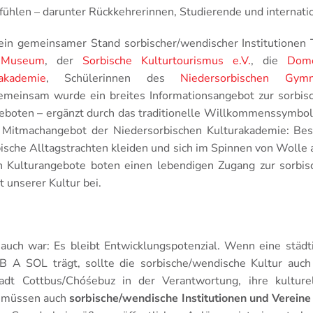
 fühlen – darunter Rückkehrerinnen, Studierende und internatio
ein gemeinsamer Stand sorbischer/wendischer Institutionen T
 Museum
, der
Sorbische Kulturtourismus e.V.
, die
Domo
akademie
, Schülerinnen des
Niedersorbischen Gymn
emeinsam wurde ein breites Informationsangebot zur sorbis
eboten – ergänzt durch das traditionelle Willkommenssymbol
as Mitmachangebot der Niedersorbischen Kulturakademie: Be
bische Alltagstrachten kleiden und sich im Spinnen von Wolle
n Kulturangebote boten einen lebendigen Zugang zur sorbis
t unserer Kultur bei.
 auch war: Es bleibt Entwicklungspotenzial. Wenn eine städt
B A SOL trägt, sollte die sorbische/wendische Kultur auch
adt Cottbus/Chóśebuz in der Verantwortung, ihre kulturell
ig müssen auch
sorbische/wendische Institutionen und Vereine 