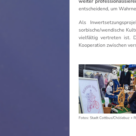
weiter professionalisiere
entscheidend, um Wahrne
Als Inwertsetzungspro
sorbische/wendische Kultu
vielfältig vertreten ist
Kooperation zwischen ver
Fotos: Stadt Cottbus/Chóśebuz + R