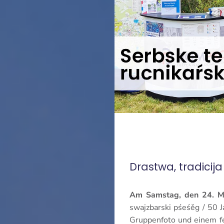
Drastwa, tradicija
Am Samstag, den 24. M
swajzbarski pśeśěg / 50 
Gruppenfoto und einem fe