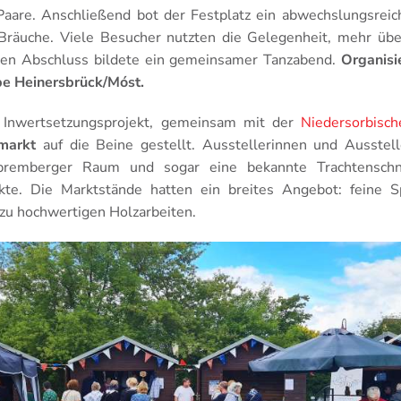
0 Paare. Anschließend bot der Festplatz ein abwechslungsr
Bräuche. Viele Besucher nutzten die Gelegenheit, mehr üb
Den Abschluss bildete ein gemeinsamer Tanzabend.
Organisi
e Heinersbrück/Móst.
 Inwertsetzungsprojekt, gemeinsam mit der
Niedersorbisc
markt
auf die Beine gestellt. Ausstellerinnen und Ausstel
emberger Raum und sogar eine bekannte Trachtenschne
kte. Die Marktstände hatten ein breites Angebot: feine Spi
 zu hochwertigen Holzarbeiten.