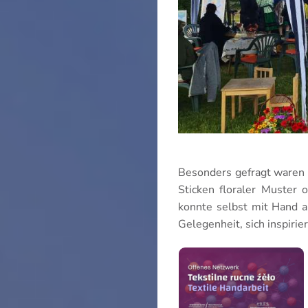
Besonders gefragt waren 
Sticken floraler Muster 
konnte selbst mit Hand a
Gelegenheit, sich inspirie