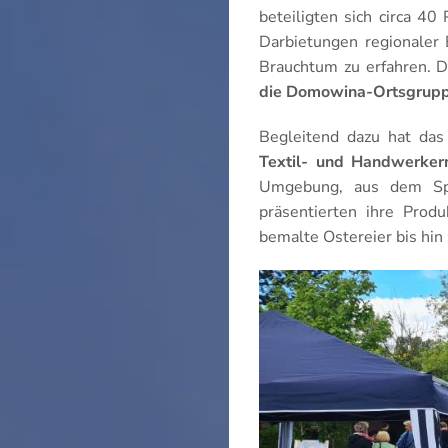
beteiligten sich circa 4
Darbietungen regionaler 
Brauchtum zu erfahren. 
die Domowina-Ortsgrupp
Begleitend dazu hat das
Textil- und Handwerker
Umgebung, aus dem Spr
präsentierten ihre Produ
bemalte Ostereier bis hin