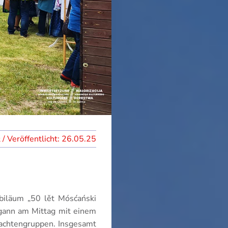
26.05.25
biläum „50 lět Mósćański
egann am Mittag mit einem
rachtengruppen. Insgesamt