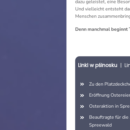
dazu geleistet, eine Bes
Und vielleicht entsteht da
Menschen zusammenbring
Denn manchmal beginnt Tr
Linki w pśinosku
| Li
Zu den Platzdeckch
Eröffnung Ostereie
Osteraktion in Sp
Beauf­tragte für d
Spreewald