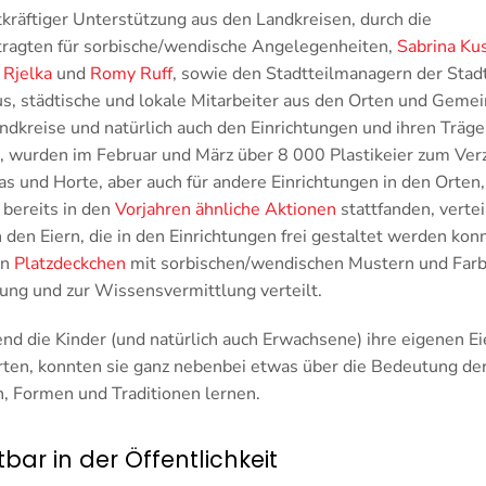
tkräftiger Unterstützung aus den Landkreisen, durch die
tragten für sorbische/wendische Angelegenheiten,
Sabrina Ku
 Rjelka
und
Romy Ruff
, sowie den Stadtteilmanagern der Stad
s, städtische und lokale Mitarbeiter aus den Orten und Geme
ndkreise und natürlich auch den Einrichtungen und ihren Träge
, wurden im Februar und März über 8 000 Plastikeier zum Ver
tas und Horte, aber auch für andere Einrichtungen in den Orten,
bereits in den
Vorjahren ähnliche Aktionen
stattfanden, verteil
den Eiern, die in den Einrichtungen frei gestaltet werden kon
en
Platzdeckchen
mit sorbischen/wendischen Mustern und Farb
ng und zur Wissensvermittlung verteilt.
d die Kinder (und natürlich auch Erwachsene) ihre eigenen Ei
rten, konnten sie ganz nebenbei etwas über die Bedeutung de
, Formen und Traditionen lernen.
tbar in der Öffentlichkeit