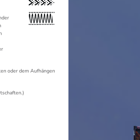
nder
n
n
er
taten oder dem Aufhängen
tschaften.)