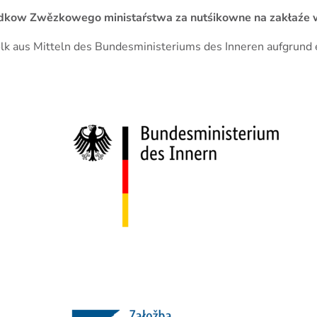
 srědkow Zwězkowego ministaŕstwa za nutśikowne na zakła
Volk aus Mitteln des Bundesministeriums des Inneren aufgrun