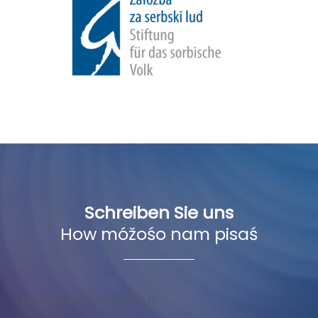
Schreiben Sie uns
How móžośo nam pisaś
[contact-form-7 id=”13″ /]