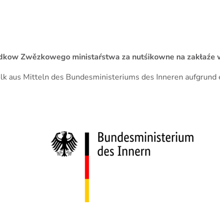
 srědkow Zwězkowego ministaŕstwa za nutśikowne na zakła
Volk aus Mitteln des Bundesministeriums des Inneren aufgrun