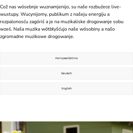
Což nas wósebnje wuznamjenijo, su naše rozbuźece live-
wustupy. Wucynijomy, publikum z našeju energiju a
rozpalonosću zagóriś a je na muzikaliske drogowanje sobu
wześ. Naša muzika wótbłyšćujo naše wósobiny a našo
zgromadne muzikowe drogowanje.
Hornjoserbšćina
Deutsch
English