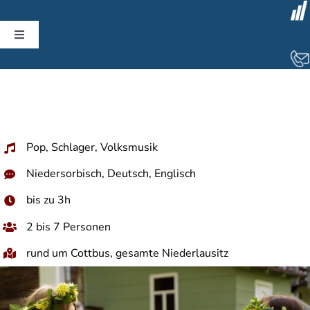
Skip
to
Toggle
content
Navigation
Startseite
PROJEKTBLOG
Pop, Schlager, Volksmusik
Infoportal
Niedersorbisch, Deutsch, Englisch
bis zu 3h
Kalender (extern)
2 bis 7 Personen
rund um Cottbus, gesamte Niederlausitz
Serbski kolektiwny běrow