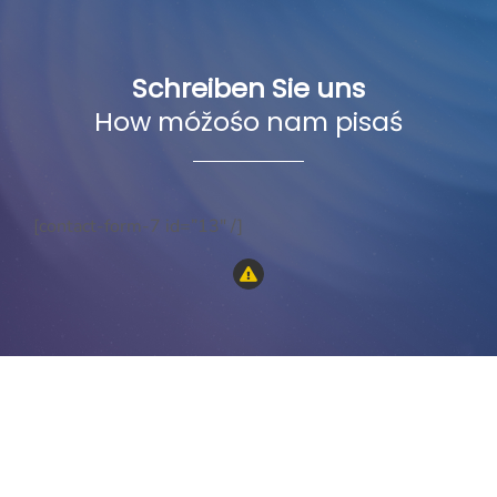
Schreiben Sie uns
How móžośo nam pisaś
[contact-form-7 id=”13″ /]