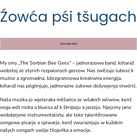
Źowća pśi tšugach
Dolnoserbski
My smy „The Sorbian Bee Gees“ – jadnorazowa band, kótaraž
wobstoj ze styrich rozpalonych gercow. Nas zwězujo lubosć k
muzice a zgromadna, bźezgranicowa kreatiwna energija,
kótaraž nas pógónjujo, jadnorazne zukowe dožywjenja stwóriś.
Naša muzika jo wjeleraka měšańca ze wšakich wliwow, kenž
sega wót rocka a bluesa až k škripoju a jazzoju. Njejsmy jano
wobdarjone instrumentalisty, ale teke talentěrowane
songowe pisarje a spiwarje, kenž zwuraznjuju w kuždem
našych songach swóje tšojeńka a emocije.