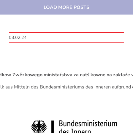
LOAD MORE POSTS
03.02.24
 srědkow Zwězkowego ministaŕstwa za nutśikowne na zakła
Volk aus Mitteln des Bundesministeriums des Inneren aufgrun