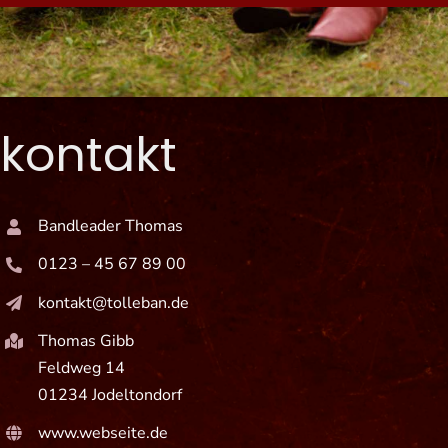
Player
kontakt
Bandleader Thomas
0123 – 45 67 89 00
kontakt@tolleban.de
Thomas Gibb
Feldweg 14
01234 Jodeltondorf
www.webseite.de