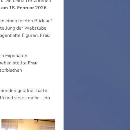
n. Die beiden erfahrenen
e am
18. Februar 2026
.
n einen letzten Blick auf
stellung der Webstube
sagenhafte Figuren.
Frau
hen Exponaten
neben stellte
Frau
rsorbischen
ehmenden geöffnet hatte.
ln und vieles mehr – ein