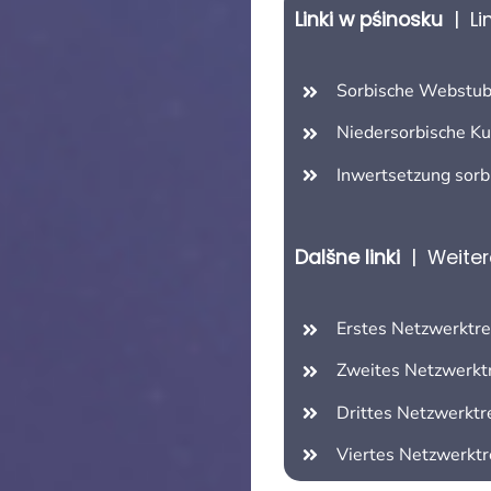
Linki w pśinosku
| Li
Sorbische Webstu
Niedersorbische K
Inwertsetzung sorb
Dalšne linki
| Weitere
Erstes Netzwerktre
Zweites Netzwerkt
Drittes Netzwerktr
Viertes Netzwerktr