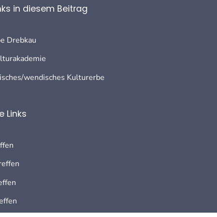
nks in diesem Beitrag
be Drebkau
ulturakademie
isches/wendisches Kulturerbe
 Links
ffen
reffen
effen
effen