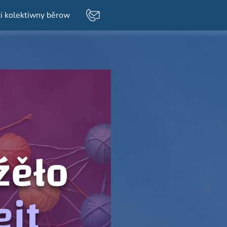
i kolektiwny běrow