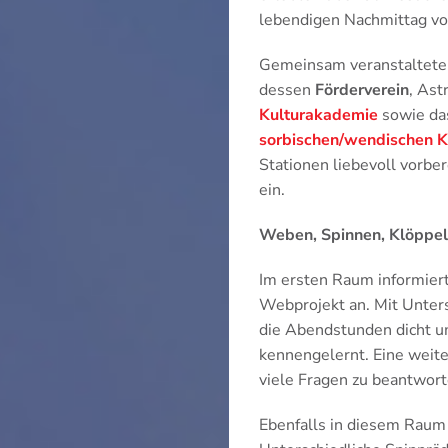
lebendigen Nachmittag vol
Gemeinsam veranstaltete
dessen
Förderverein
, Ast
Kulturakademie
sowie da
sorbischen/wendischen K
Stationen liebevoll vorb
ein.
Weben, Spinnen, Klöppeln
Im ersten Raum informier
Webprojekt an. Mit Unter
die Abendstunden dicht um
kennengelernt. Eine weit
viele Fragen zu beantwort
Ebenfalls in diesem Raum