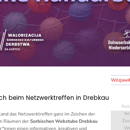
ch beim Netzwerktreffen in Drebkau
Aus
be
tand das Netzwerktreffen ganz im Zeichen der
Zus
den Räumen der
Sorbischen Webstube Drebkau
We
*innen einen informativen, kreativen und