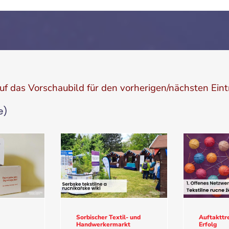
auf das Vorschaubild für den vorherigen/nächsten Eint
e)
Sorbischer Textil- und
Auftakttre
Handwerkermarkt
Erfolg