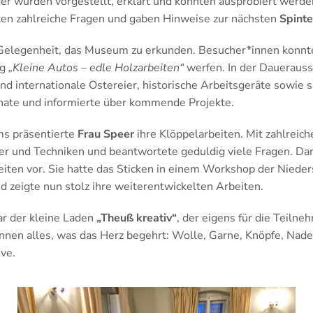
er wurden vorgestellt, erklärt und konnten ausprobiert werde
en zahlreiche Fragen und gaben Hinweise zur nächsten
Spint
e Gelegenheit, das Museum zu erkunden. Besucher*innen konnte
ng
„Kleine Autos – edle Holzarbeiten“
werfen. In der Daueraus
nd internationale Ostereier, historische Arbeitsgeräte sowie 
nate und informierte über kommende Projekte.
ms präsentierte
Frau Speer
ihre Klöppelarbeiten. Mit zahlreic
er und Techniken und beantwortete geduldig viele Fragen. Da
eiten vor. Sie hatte das Sticken in einem Workshop der Niede
d zeigte nun stolz ihre weiterentwickelten Arbeiten.
ar der kleine Laden
„Theuß kreativ“
, der eigens für die Teiln
nnen alles, was das Herz begehrt: Wolle, Garne, Knöpfe, Nade
ive.