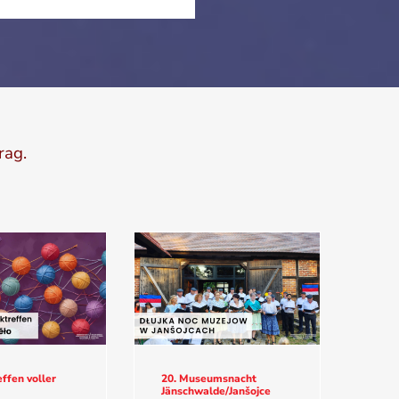
rag.
ffen voller
20. Museumsnacht
Jänschwalde/Janšojce