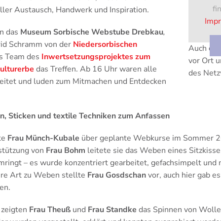
fi
ler Austausch, Handwerk und Inspiration.
Impr
n das
Museum Sorbische Webstube Drebkau
,
rid Schramm von der
Niedersorbischen
Auch das
s Team des
Inwertsetzungsprojektes zum
vor Ort u
ulturerbe
das Treffen. Ab 16 Uhr waren alle
des Netz
ereitet und luden zum Mitmachen und Entdecken
, Sticken und textile Techniken zum Anfassen
te
Frau Münch-Kubale
über geplante Webkurse im Sommer 20
stützung von
Frau Bohm
leitete sie das Weben eines Sitzkissen
ringt – es wurde konzentriert gearbeitet, gefachsimpelt und
ere Art zu Weben stellte
Frau Gosdschan
vor, auch hier gab e
en.
 zeigten
Frau Theuß
und
Frau Standke
das Spinnen von Wolle