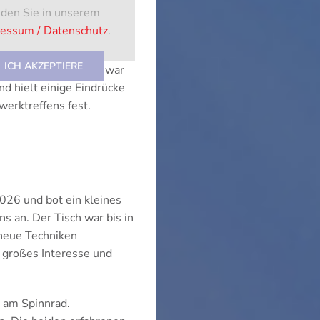
nden Sie in unserem
essum / Datenschutz
.
ICH AKZEPTIERE
 Team von lausitz.tv war
nd hielt einige Eindrücke
werktreffens fest.
26 und bot ein kleines
s an. Der Tisch war bis in
 neue Techniken
s großes Interesse und
 am Spinnrad.