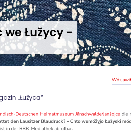
azin „Łužyca“
disch-Deutschen Heimatmuseum Jänschwalde/Janšojce
die 
ttet den Lausitzer Blaudruck? – Chto wumóžyjo Łužyski mód
 ist in der RBB-Mediathek abrufbar.