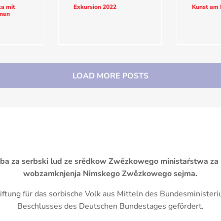
a mit
Exkursion 2022
Kunst am
onen
LOAD MORE POSTS
žba za serbski lud ze srědkow Zwězkowego ministaŕstwa za
wobzamknjenja Nimskego Zwězkowego sejma.
iftung für das sorbische Volk aus Mitteln des Bundesminister
Beschlusses des Deutschen Bundestages gefördert.