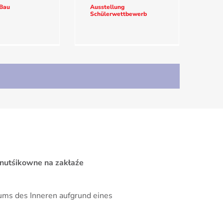
 Bau
Ausstellung
Schülerwettbewerb
 nutśikowne na zakłaźe
iums des Inneren aufgrund eines