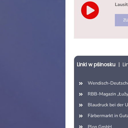
Lausi
ZU
Linki w pśinosku
| Li
Wendisch-Deutsch
RBB-Magazin „Łužy
Blaudruck bei der
Färbermarkt in Gut
Plon GmbH