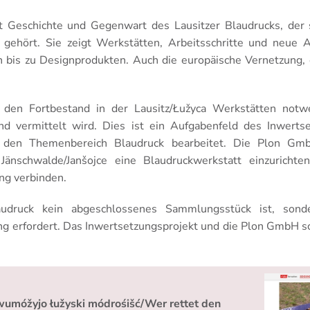
t Geschichte und Gegenwart des Lausitzer Blaudrucks, de
gehört. Sie zeigt Werkstätten, Arbeitsschritte und neue An
n bis zu Designprodukten. Auch die europäische Vernetzung
r den Fortbestand in der Lausitz/Łužyca Werkstätten notw
 vermittelt wird. Dies ist ein Aufgabenfeld des Inwertse
den Themenbereich Blaudruck bearbeitet. Die Plon Gm
Jänschwalde/Janšojce eine Blaudruckwerkstatt einzurichten
ng verbinden.
audruck kein abgeschlossenes Sammlungsstück ist, sonde
 erfordert. Das Inwertsetzungsprojekt und die Plon GmbH sch
wumóžyjo łužyski módrośišć/Wer rettet den