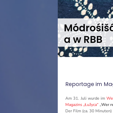
Reportage im Mag
Am 31. Juli wurde im
Wen
Magazins „Łužyca“
„
Wer re
Der Film (ca. 30 Minuten)