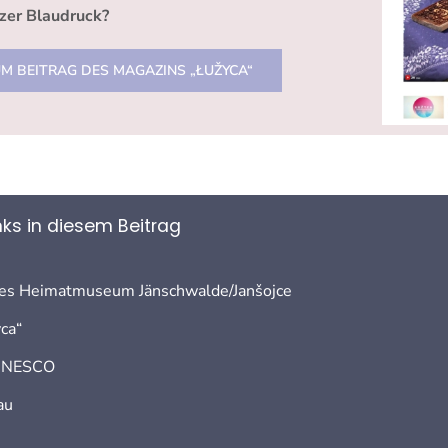
tzer Blaudruck?
M BEITRAG DES MAGAZINS „ŁUŽYCA“
nks in diesem Beitrag
es Heimatmuseum Jänschwalde/Janšojce
ca“
 UNESCO
au