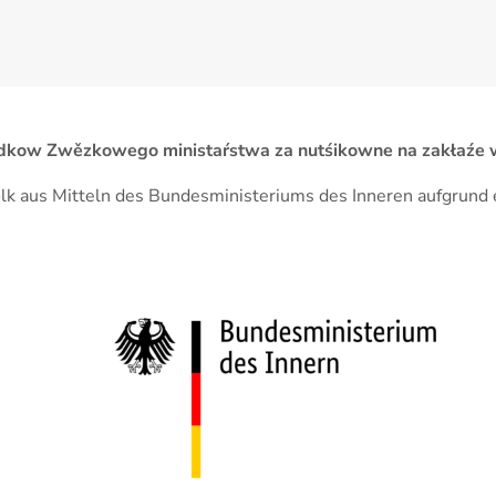
 srědkow Zwězkowego ministaŕstwa za nutśikowne na zakła
Volk aus Mitteln des Bundesministeriums des Inneren aufgrun