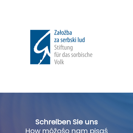
Schreiben Sie uns
How móžośo nam pisaś