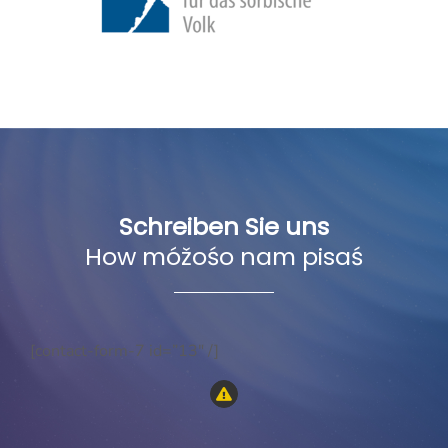
Schreiben Sie uns
How móžośo nam pisaś
[contact-form-7 id=”13″ /]