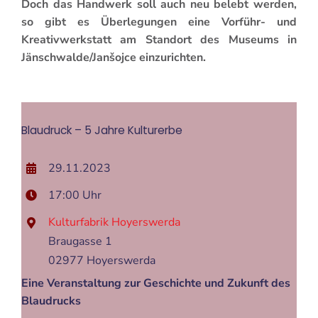
Doch das Handwerk soll auch neu belebt werden,
so gibt es Überlegungen eine Vorführ- und
Kreativwerkstatt am Standort des Museums in
Jänschwalde/Janšojce einzurichten.
Blaudruck – 5 Jahre Kulturerbe
29.11.2023
17:00 Uhr
Kulturfabrik Hoyerswerda
Braugasse 1
02977 Hoyerswerda
Eine Veranstaltung zur Geschichte und Zukunft des
Blaudrucks