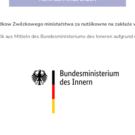
 srědkow Zwězkowego ministaŕstwa za nutśikowne na zakła
Volk aus Mitteln des Bundesministeriums des Inneren aufgrun